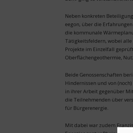
Neben konkreten Beteiligung
eegon, über die Erfahrungen
die kommunale Wärmeplanung 
Tätigkeitsfeldern, wobei al
Projekte im Einzelfall geprüf
Oberflächengeothermie, Nu
Beide Genossenschaften ber
Hindernissen und von (noch)
in ihrer Arbeit gegenüber Mi
die Teilnehmenden über ver
für Bürgerenergie.
Mit dabei war zudem Franzis