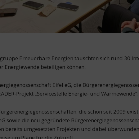
gruppe Erneuerbare Energien tauschten sich rund 30 Inte
er Energiewende beteiligen können.
ergiegenossenschaft Eifel eG, die Bürgerenergiegenossen
EADER-Projekt „Servicestelle Energie- und Wärmewende“.
ürgerenergiegenossenschaften, die schon seit 2009 exis
eG sowie die neu gegründete Bürgerenergiegenossenschaf
von bereits umgesetzten Projekten und dabei überwunden
eise um Pläne für die Zukunft.