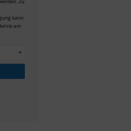
werden. Zu
igung kann
ldelink am