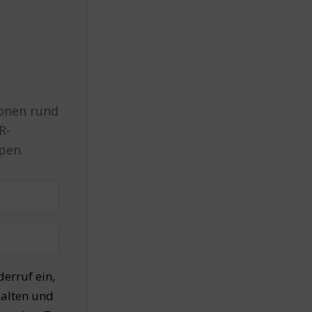
ionen rund
R-
pen.
derruf ein,
halten und