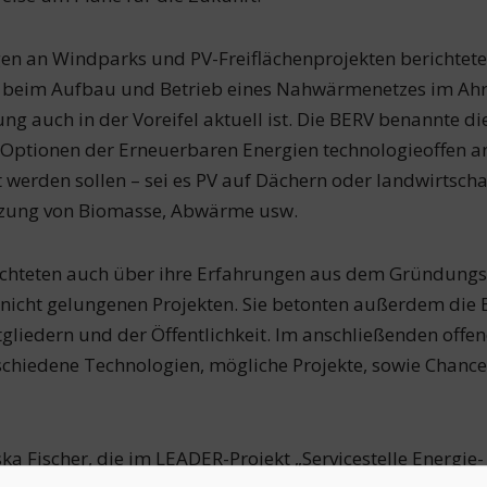
en an Windparks und PV-Freiflächenprojekten berichtete
 beim Aufbau und Betrieb eines Nahwärmenetzes im Ahrt
auch in der Voreifel aktuell ist. Die BERV benannte die
le Optionen der Erneuerbaren Energien technologieoffen
t werden sollen – sei es PV auf Dächern oder landwirtscha
tzung von Biomasse, Abwärme usw.
ichteten auch über ihre Erfahrungen aus dem Gründungs
 nicht gelungenen Projekten. Sie betonten außerdem di
tgliedern und der Öffentlichkeit. Im anschließenden offe
schiedene Technologien, mögliche Projekte, sowie Chan
ka Fischer, die im LEADER-Projekt „Servicestelle Energ