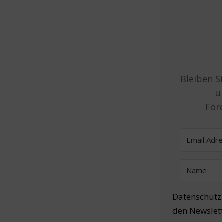
Bleiben S
u
För
Datenschutz: 
den Newslett