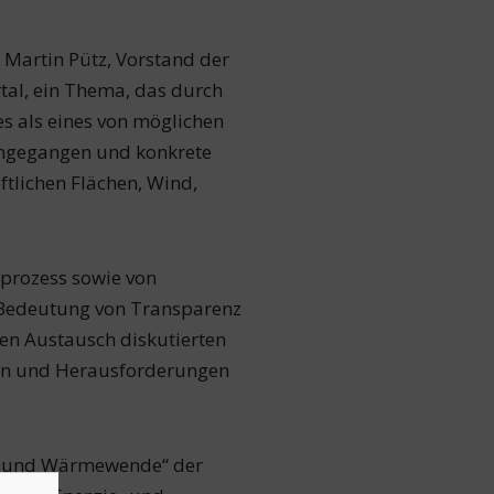
 Martin Pütz, Vorstand der
al, ein Thema, das durch
s als eines von möglichen
 angegangen und konkrete
ftlichen Flächen, Wind,
prozess sowie von
e Bedeutung von Transparenz
nen Austausch diskutierten
cen und Herausforderungen
ie- und Wärmewende“ der