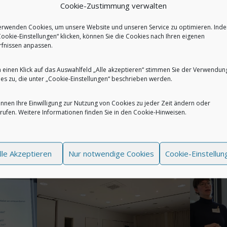
V. eine neue zentrale Anlauf- und Vernetzungsstelle für K
Cookie-Zustimmung verwalten
 Stelle wurde errichtet, um das Engagement der Bürgeri
erwenden Cookies, um unsere Website und unseren Service zu optimieren. Inde
zu unterstützen, um Räume zu schaffen, in denen Erfahr
Cookie-Einstellungen“ klicken, können Sie die Cookies nach Ihren eigenen
wie es heute Abend der Fall ist, und um langfristig di
fnissen anpassen.
ojekten zu fördern.“
 einen Klick auf das Auswahlfeld „Alle akzeptieren“ stimmen Sie der Verwendung
es zu, die unter „Cookie-Einstellungen“ beschrieben werden.
 Bei Interesse können Sie sich mit einer E-Mail an info@l
pe setzten lassen.
önnen Ihre Einwilligung zur Nutzung von Cookies zu jeder Zeit ändern oder
rufen. Weitere Informationen finden Sie in den
Cookie-Hinweisen
.
lle Akzeptieren
Nur notwendige Cookies
Cookie-Einstellun