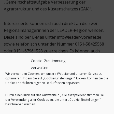
„Gemeinschaftsaufgabe Verbesserung der
Agrarstruktur und des Küstenschutzes (GAK)“.
Interessierte können sich auch direkt an die zwei
Regionalmanagerinnen der LEADER-Region wenden.
Diese sind per E-Mail unter info@leader-voreifel.de
sowie telefonisch unter der Nummer 0151-58425568
oder 0151-67961528 zu erreichen. Es können auch
Beratungstermine im Büro im Gründer- und
Cookie-Zustimmung
Technologiezentrum in Rheinbach vereinbart werden.
verwalten
Wir verwenden Cookies, um unsere Website und unseren Service zu
optimieren. Indem Sie auf „Cookie-Einstellungen“ klicken, können Sie die
Weitere Informationen gibt es zudem unter
leader-
Cookies nach Ihren eigenen Bedürfnissen anpassen.
voreifel.de/infoveranstaltungen-kleinprojekte
Durch einen Klick auf das Auswahlfeld „Alle akzeptieren“ stimmen Sie
der Verwendung aller Cookies zu, die unter „Cookie-Einstellungen“
beschrieben werden.