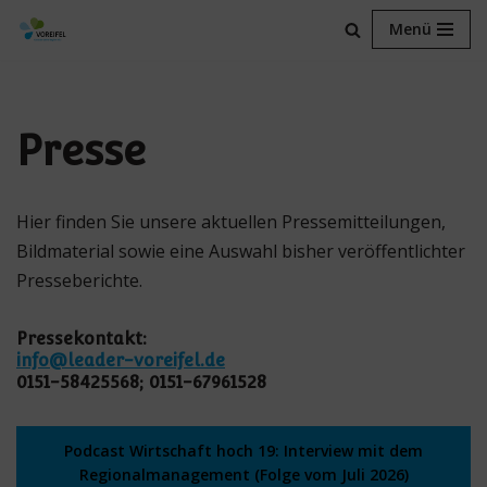
Menü
Zum
Inhalt
springen
Presse
Hier finden Sie unsere aktuellen Pressemitteilungen,
Bildmaterial sowie eine Auswahl bisher veröffentlichter
Presseberichte.
Pressekontakt:
info@leader-voreifel.de
0151-58425568; 0151-67961528
Podcast Wirtschaft hoch 19: Interview mit dem
Regionalmanagement (Folge vom Juli 2026)