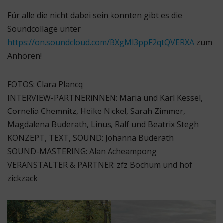
Für alle die nicht dabei sein konnten gibt es die
Soundcollage unter
https://on.soundcloud.com/BXgMl3ppF2qtQVERXA
zum
Anhören!
FOTOS: Clara Plancq
INTERVIEW-PARTNERiNNEN: Maria und Karl Kessel,
Cornelia Chemnitz, Heike Nickel, Sarah Zimmer,
Magdalena Buderath, Linus, Ralf und Beatrix Stegh
KONZEPT, TEXT, SOUND: Johanna Buderath
SOUND-MASTERING: Alan Acheampong
VERANSTALTER & PARTNER: zfz Bochum und hof
zickzack